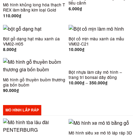
tiểu cảnh
Mô hình khủng long hóa thạch T
6.000
₫
REX làm bằng kim loại Gold
110.000
₫
Bột gỗ dạng hạt màu xanh úa
Bột cỏ mịn màu xanh úa mẫu
VM02-H05
VM02-C21
8.000
₫
10.000
₫
Bột nhựa làm cây mô hình –
trang trí bonsai dây đồng
Mô hình gỗ thuyền buồm thương
–
10.000
₫
350.000
₫
gia bốn buồm
90.000
₫
MÔ HÌNH LẮP RÁP
Mô hình siêu xe mô tô láp ráp 3D