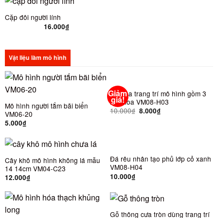
Cặp đôi người lính
16.000
₫
Vật liệu làm mô hình
Giảm
Túi hoa trang trí mô hình gồm 3
giá!
loại hoa VM08-H03
Mô hình người tắm bãi biển
10.000
₫
8.000
₫
VM06-20
5.000
₫
Đá rêu nhân tạo phủ lớp cỏ xanh
Cây khô mô hình không lá mẫu
VM08-H04
14 14cm VM04-C23
10.000
₫
12.000
₫
Gỗ thông cưa tròn dùng trang trí