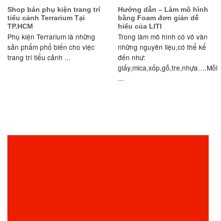
Shop bán phụ kiện trang trí
Hướng dẫn – Làm mô hình
tiểu cảnh Terrarium Tại
bằng Foam đơn giản dễ
TP.HCM
hiểu của LITI
Phụ kiện Terrarium là những
Trong làm mô hình có vô vàn
sản phẩm phổ biến cho việc
những nguyên liệu,có thể kể
trang trí tiểu cảnh ...
đến như:
giấy,mica,xốp,gỗ,tre,nhựa….Mỗi
...