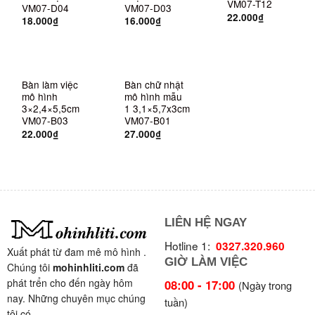
VM07-T12
VM07-D04
VM07-D03
22.000
₫
18.000
₫
16.000
₫
HẾT HÀNG
HẾT HÀNG
Bàn làm việc
Bàn chữ nhật
mô hình
mô hình mẫu
3×2,4×5,5cm
1 3,1×5,7x3cm
VM07-B03
VM07-B01
22.000
₫
27.000
₫
LIÊN HỆ NGAY
Hotline 1:
0327.320.960
Xuất phát từ đam mê mô hình .
GIỜ LÀM VIỆC
Chúng tôi
mohinhliti.com
đã
phát trển cho đến ngày hôm
08:00 - 17:00
(Ngày trong
nay. Những chuyên mục chúng
tuần)
tôi có