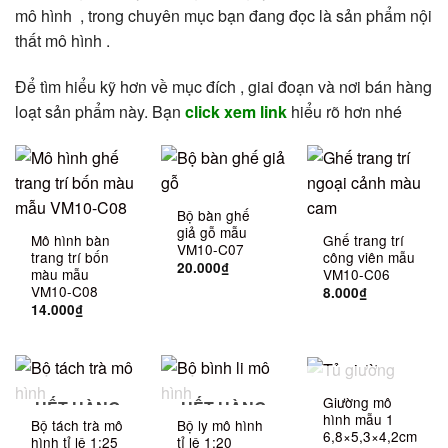
mô hình , trong chuyên mục bạn đang đọc là sản phẩm nội
thất mô hình .
Để tìm hiểu kỹ hơn về mục đích , giai đoạn và nơi bán hàng
loạt sản phẩm này. Bạn
click xem link
hiểu rõ hơn nhé
Bộ bàn ghế
giả gỗ mẫu
Mô hình bàn
Ghế trang trí
VM10-C07
trang trí bốn
công viên mẫu
20.000
₫
màu mẫu
VM10-C06
VM10-C08
8.000
₫
14.000
₫
HẾT HÀNG
Giường mô
HẾT HÀNG
HẾT HÀNG
hình mẫu 1
Bộ tách trà mô
Bộ ly mô hình
6,8×5,3×4,2cm
hình tỉ lệ 1:25
tỉ lệ 1:20