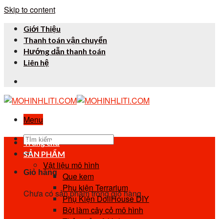
Skip to content
Giới Thiệu
Thanh toán vận chuyển
Hướng dẫn thanh toán
Liên hệ
Menu
Trang chủ
SẢN PHẨM
Vật liệu mô hình
Giỏ hàng
Que kem
Phụ kiện Terrarium
Chưa có sản phẩm trong giỏ hàng.
Phụ Kiện DollHouse DIY
Bột làm cây cỏ mô hình