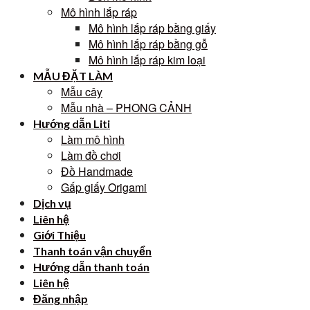
Mô hình lắp ráp
Mô hình lắp ráp bằng giấy
Mô hình lắp ráp bằng gỗ
Mô hình lắp ráp kim loại
MẪU ĐẶT LÀM
Mẫu cây
Mẫu nhà – PHONG CẢNH
Hướng dẫn Liti
Làm mô hình
Làm đồ chơi
Đồ Handmade
Gấp giấy Origami
Dịch vụ
Liên hệ
Giới Thiệu
Thanh toán vận chuyển
Hướng dẫn thanh toán
Liên hệ
Đăng nhập