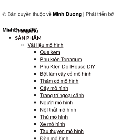
© Bản quyền thuộc về
Minh Duong
| Phát triển bở
MinhDuong95
Trang chủ
SẢN PHẨM
Vật liệu mô hình
Que kem
Phụ kiện Terrarium
Phụ Kiện DollHouse DIY
Bột làm cây cỏ mô hình
Thảm cỏ mô hình
Cây mô hình
Trang trí ngoại cảnh
Người mô hình
Nội thất mô hình
Thú mô hình
Xe mô hình
Tàu thuyền mô hình
Đèn mô hình