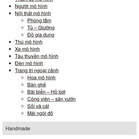
Người mô hình
Nội thất mô hình
Phòng tắm
Tủ – Giường
Đồ gia dụng
Thú mô hình
Xe mô hình
Tàu thuyền mô hình
Đèn mô hình
Trang trí ngoại cảnh
Hoa mô hình
Bàn ghế
Bãi biển – Hồ bơi
Công viên – sân vườn
Sỏi và cát
Mái ngói đỏ
Handmade