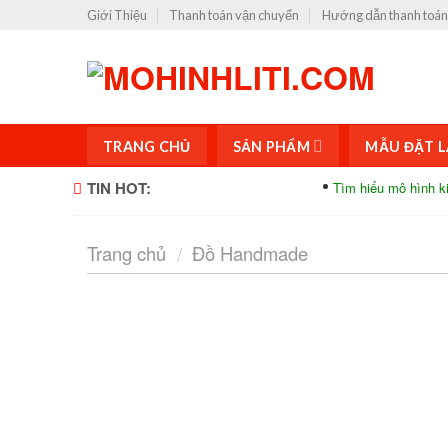
Skip
Giới Thiệu
Thanh toán vận chuyển
Hướng dẫn thanh toán
to
content
TRANG CHỦ
SẢN PHẨM
MẪU ĐẶT L
TIN HOT:
Tìm hiểu mô hình kiến trúc và
Trang chủ
Đồ Handmade
/