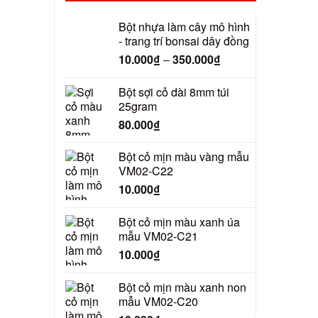
Bột nhựa làm cây mô hình
- trang trí bonsai dây đồng
10.000
₫
–
350.000
₫
Bột sợi cỏ dài 8mm túi
25gram
80.000
₫
Bột cỏ mịn màu vàng mẫu
VM02-C22
10.000
₫
Bột cỏ mịn màu xanh úa
mẫu VM02-C21
10.000
₫
Bột cỏ mịn màu xanh non
mẫu VM02-C20