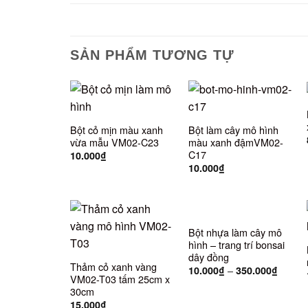
SẢN PHẨM TƯƠNG TỰ
Bột cỏ mịn màu xanh
Bột làm cây mô hình
vừa mẫu VM02-C23
màu xanh đậmVM02-
C17
10.000
₫
10.000
₫
Bột nhựa làm cây mô
hình – trang trí bonsai
dây đồng
Thảm cỏ xanh vàng
–
10.000
₫
350.000
₫
VM02-T03 tấm 25cm x
30cm
15.000
₫