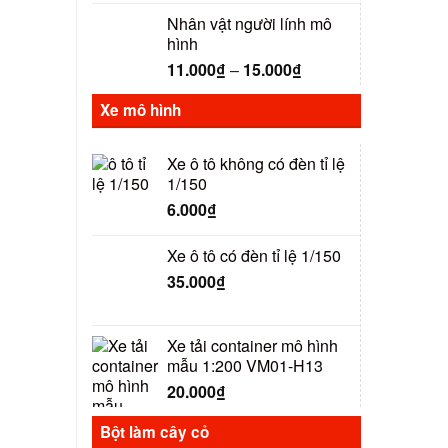
Nhân vật người lính mô
hình
11.000
₫
–
15.000
₫
Xe mô hình
Xe ô tô không có đèn tỉ lệ
1/150
6.000
₫
Xe ô tô có đèn tỉ lệ 1/150
35.000
₫
Xe tải container mô hình
mẫu 1:200 VM01-H13
20.000
₫
Bột làm cây cỏ