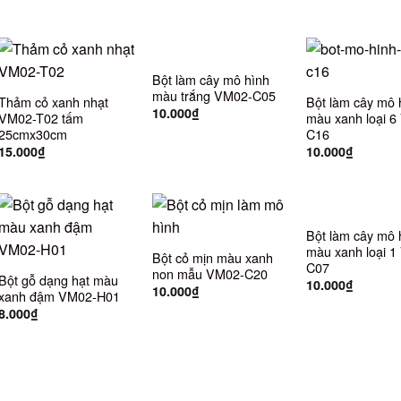
Bột làm cây mô hình
màu trắng VM02-C05
Thảm cỏ xanh nhạt
Bột làm cây mô 
10.000
₫
VM02-T02 tấm
màu xanh loại 
25cmx30cm
C16
15.000
₫
10.000
₫
Bột làm cây mô 
màu xanh loại 1
Bột cỏ mịn màu xanh
C07
non mẫu VM02-C20
Bột gỗ dạng hạt màu
10.000
₫
10.000
₫
xanh đậm VM02-H01
8.000
₫