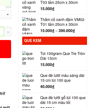
T03 tấm 25cm x 30cm
XÓA
15.000
₫
Thảm cỏ xanh đậm VM02-
T01 tấm 25cm x 30cm
15.000
₫
–
390.000
₫
QUE KEM
Túi 100gram Que Tre Tròn
Dài 13cm
15.000
₫
Que đè lưỡi màu sáng dài
15 cm túi 100 que
40.000
₫
trở
Que đè lưỡi gỗ túi 100 que
dài 15 cm màu tối
i mới