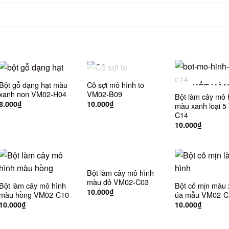
HẾT HÀNG
Bột gỗ dạng hạt màu
Cỏ sợi mô hình to
HẾT HÀ
xanh non VM02-H04
VM02-B09
Bột làm cây mô 
8.000
₫
10.000
₫
màu xanh loại 
C14
10.000
₫
Bột làm cây mô hình
màu đỏ VM02-C03
Bột làm cây mô hình
Bột cỏ mịn màu
10.000
₫
màu hồng VM02-C10
úa mẫu VM02-C
10.000
₫
10.000
₫