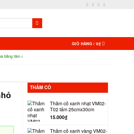
GIỎ HÀNG /
0
₫
m siêu độc đáo
Sa bàn quân sự là gì? Tại sao phải dùng sa bàn quâ
THẢM CỎ
nhỏ
Thảm cỏ xanh nhạt VM02-
T02 tấm 25cmx30cm
15.000
₫
Thảm cỏ xanh vàng VM02-