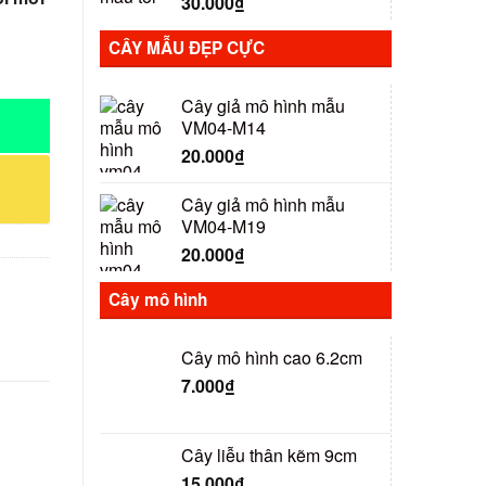
30.000
₫
CÂY MẪU ĐẸP CỰC
Cây giả mô hình mẫu
VM04-M14
20.000
₫
Cây giả mô hình mẫu
VM04-M19
20.000
₫
Cây mô hình
Cây mô hình cao 6.2cm
7.000
₫
Cây liễu thân kẽm 9cm
15.000
₫