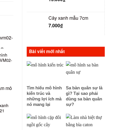
Cây xanh mẫu 7cm
7.000
₫
NG
Bài viết mới nhất
hình
5 VM02-
Tìm hiểu mô hình
Sa bàn quân sự là
kiến trúc và
gì? Tại sao phải
những lợi ích mà
dùng sa bàn quân
 xanh
nó mang lại
sự?
21