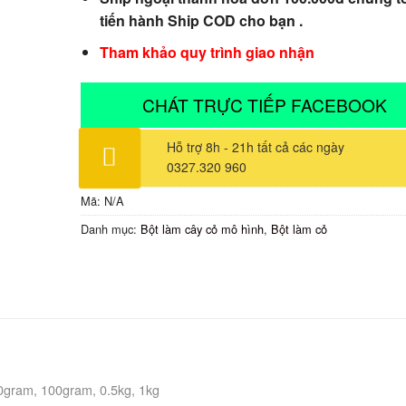
tiến hành Ship COD cho bạn .
Tham khảo quy trình giao nhận
CHÁT TRỰC TIẾP FACEBOOK
Hỗ trợ 8h - 21h tất cả các ngày
0327.320 960
Mã:
N/A
Danh mục:
Bột làm cây cỏ mô hình
,
Bột làm cỏ
0gram, 100gram, 0.5kg, 1kg