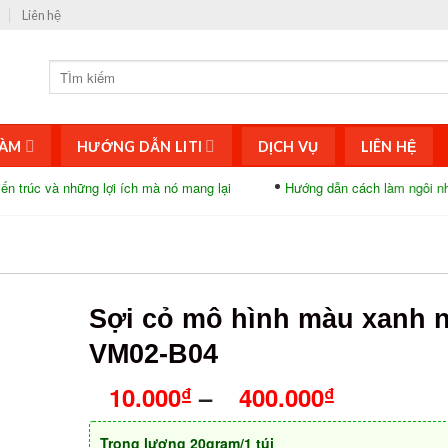
Liên hệ
ÀM
HƯỚNG DẪN LITI
DỊCH VỤ
LIÊN HỆ
 những lợi ích mà nó mang lại
Hướng dẫn cách làm ngôi nhà bằng tă
Sợi cỏ mô hình màu xanh 
VM02-B04
10.000
–
400.000
₫
₫
Trọng lượng 20gram/1 túi