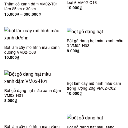
loại 6 VM02-C16
Thảm cỏ xanh đậm VM02-T01
10.000
₫
tấm 25cm x 30cm
–
15.000
₫
390.000
₫
Bột gỗ dạng hạt màu xanh mẫu
3 VM02-H03
Bột làm cây mô hình màu xanh
8.000
₫
dương VM02-C08
10.000
₫
Bột làm cây mô hình màu cam
trọng lượng 20g VM02-C02
Bột gỗ dạng hạt màu xanh đậm
10.000
₫
VM02-H01
8.000
₫
Bột làm cây mô hình màu vàng
Bột gỗ dạng hạt màu sáng