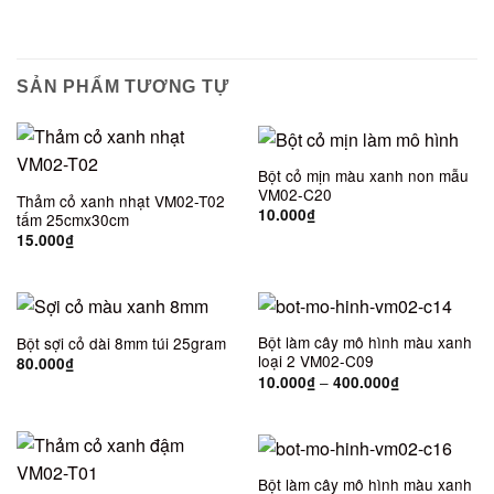
SẢN PHẨM TƯƠNG TỰ
Bột cỏ mịn màu xanh non mẫu
VM02-C20
Thảm cỏ xanh nhạt VM02-T02
10.000
₫
tấm 25cmx30cm
15.000
₫
Bột làm cây mô hình màu xanh
Bột sợi cỏ dài 8mm túi 25gram
loại 2 VM02-C09
80.000
₫
–
10.000
₫
400.000
₫
Bột làm cây mô hình màu xanh