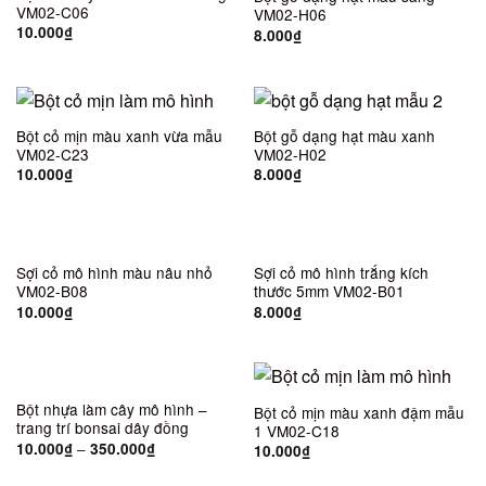
VM02-C06
VM02-H06
10.000
₫
8.000
₫
Bột cỏ mịn màu xanh vừa mẫu
Bột gỗ dạng hạt màu xanh
VM02-C23
VM02-H02
10.000
₫
8.000
₫
HẾT HÀNG
Sợi cỏ mô hình màu nâu nhỏ
Sợi cỏ mô hình trắng kích
VM02-B08
thước 5mm VM02-B01
10.000
₫
8.000
₫
Bột nhựa làm cây mô hình –
Bột cỏ mịn màu xanh đậm mẫu
trang trí bonsai dây đồng
1 VM02-C18
–
10.000
₫
350.000
₫
10.000
₫