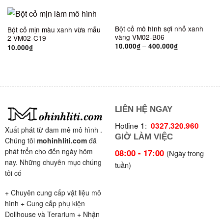
Bột cỏ mô hình sợi nhỏ xanh
Bột cỏ mịn màu xanh vừa mẫu
vàng VM02-B06
2 VM02-C19
–
10.000
₫
400.000
₫
10.000
₫
LIÊN HỆ NGAY
Hotline 1:
0327.320.960
Xuất phát từ đam mê mô hình .
GIỜ LÀM VIỆC
Chúng tôi
mohinhliti.com
đã
phát trển cho đến ngày hôm
08:00 - 17:00
(Ngày trong
nay. Những chuyên mục chúng
tuần)
tôi có
+ Chuyên cung cấp vật liệu mô
hình + Cung cấp phụ kiện
Dollhouse và Terarium + Nhận