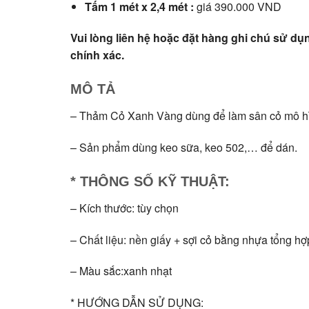
Tấm 1 mét x 2,4 mét :
giá 390.000 VND
Vui lòng liên hệ hoặc đặt hàng ghi chú sử d
chính xác.
MÔ TẢ
– Thảm Cỏ Xanh Vàng dùng để làm sân cỏ mô h
– Sản phẩm dùng keo sữa, keo 502,… để dán.
* THÔNG SỐ KỸ THUẬT:
– Kích thước: tùy chọn
– Chất liệu: nền giấy + sợi cỏ bằng nhựa tổng hợ
– Màu sắc:xanh nhạt
* HƯỚNG DẪN SỬ DỤNG: