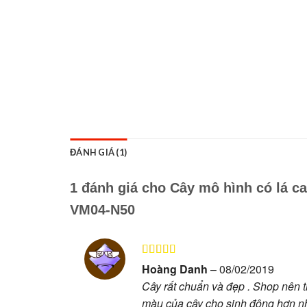
ĐÁNH GIÁ (1)
1 đánh giá cho
Cây mô hình có lá c
VM04-N50
Được xếp
Hoàng Danh
–
08/02/2019
hạng
5
5 sao
Cây rất chuẩn và đẹp . Shop nên 
màu của cây cho sinh động hơn n