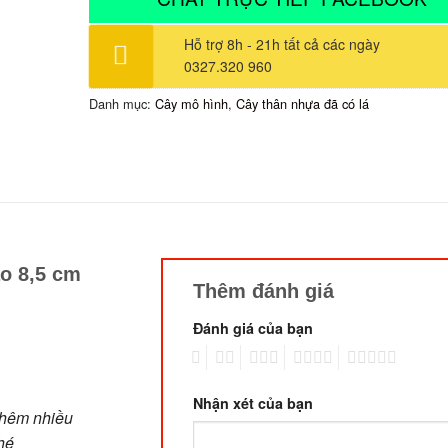
Hỗ trợ 8h - 21h tất cả các ngày
0327.320 960
Danh mục:
Cây mô hình
,
Cây thân nhựa đã có lá
ao 8,5 cm
Thêm đánh giá
Đánh giá của bạn
1
2
3
4
5
Nhận xét của bạn
thêm nhiều
hé