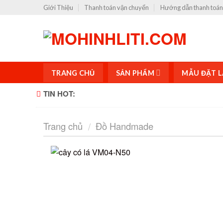
Skip
Giới Thiệu
Thanh toán vận chuyển
Hướng dẫn thanh toán
to
content
TRANG CHỦ
SẢN PHẨM
MẪU ĐẶT L
TIN HOT:
Tìm hiểu
Trang chủ
Đồ Handmade
/