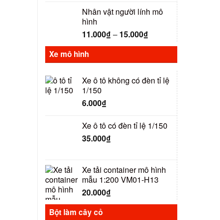
Nhân vật người lính mô
hình
11.000
₫
–
15.000
₫
Xe mô hình
Xe ô tô không có đèn tỉ lệ
1/150
6.000
₫
Xe ô tô có đèn tỉ lệ 1/150
35.000
₫
Xe tải container mô hình
mẫu 1:200 VM01-H13
20.000
₫
Bột làm cây cỏ