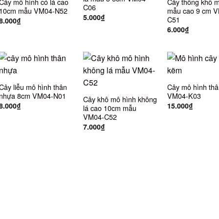
Cây mô hình có lá cao
Cây thông khô m
C06
10cm mẫu VM04-N52
mẫu cao 9 cm 
5.000
₫
C51
8.000
₫
6.000
₫
Cây liễu mô hình thân
Cây mô hình thâ
nhựa 8cm VM04-N01
VM04-K03
Cây khô mô hình không
8.000
₫
15.000
₫
lá cao 10cm mẫu
VM04-C52
7.000
₫