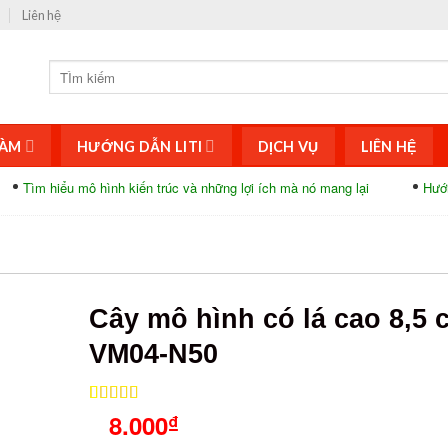
Liên hệ
ÀM
HƯỚNG DẪN LITI
DỊCH VỤ
LIÊN HỆ
 mô hình kiến trúc và những lợi ích mà nó mang lại
Hướng dẫn cách 
Cây mô hình có lá cao 8,5
VM04-N50
5.00
1
8.000
trên 5
₫
dựa trên