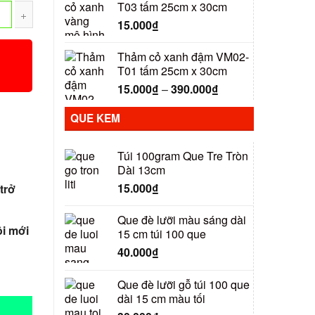
T03 tấm 25cm x 30cm
15.000
₫
Thảm cỏ xanh đậm VM02-
T01 tấm 25cm x 30cm
15.000
₫
–
390.000
₫
QUE KEM
Túi 100gram Que Tre Tròn
Dài 13cm
15.000
₫
trở
Que đè lưỡi màu sáng dài
i mới
15 cm túi 100 que
40.000
₫
Que đè lưỡi gỗ túi 100 que
dài 15 cm màu tối