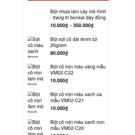
Bột nhựa làm cây mô hình
- trang trí bonsai dây đồng
10.000
₫
–
350.000
₫
Bột sợi cỏ dài 8mm túi
25gram
80.000
₫
Bột cỏ mịn màu vàng mẫu
VM02-C22
10.000
₫
Bột cỏ mịn màu xanh úa
mẫu VM02-C21
10.000
₫
Bột cỏ mịn màu xanh non
mẫu VM02-C20