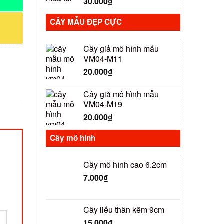
30.000
₫
CÂY MẪU ĐẸP CỰC
Cây giả mô hình mẫu
VM04-M11
20.000
₫
Cây giả mô hình mẫu
VM04-M19
20.000
₫
Cây mô hình
Cây mô hình cao 6.2cm
7.000
₫
Cây liễu thân kẽm 9cm
15.000
₫