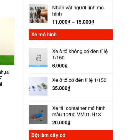
Nhân vật người lính mô
hình
11.000
₫
–
15.000
₫
Xe mô hình
Xe ô tô không có đèn tỉ lệ
1/150
6.000
₫
nhựa
7
Xe ô tô có đèn tỉ lệ 1/150
₫
35.000
₫
Xe tải container mô hình
mẫu 1:200 VM01-H13
20.000
₫
Bột làm cây cỏ