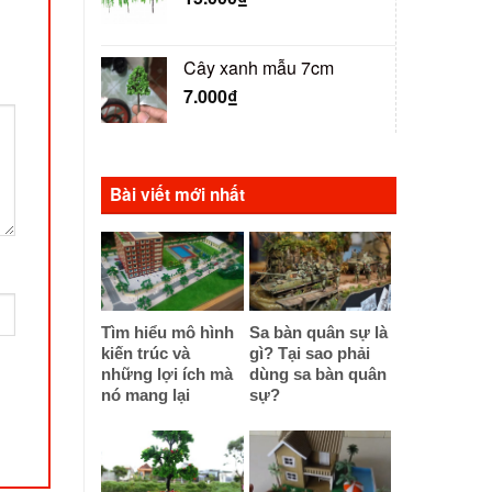
Cây xanh mẫu 7cm
7.000
₫
Bài viết mới nhất
Tìm hiểu mô hình
Sa bàn quân sự là
kiến trúc và
gì? Tại sao phải
những lợi ích mà
dùng sa bàn quân
nó mang lại
sự?