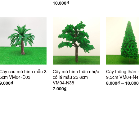
10.000
₫
Cây cau mô hình mẫu 3
Cây mô hình thân nhựa
Cây thông thân 
5cm VM04-D03
có lá mẫu 25 6cm
9,5cm VM04-N4
VM04-N38
–
9.000
₫
8.000
₫
10.000
7.000
₫