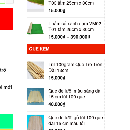
T03 tấm 25cm x 30cm
15.000
₫
Thảm cỏ xanh đậm VM02-
T01 tấm 25cm x 30cm
15.000
₫
–
390.000
₫
QUE KEM
Túi 100gram Que Tre Tròn
trở
Dài 13cm
15.000
₫
i mới
Que đè lưỡi màu sáng dài
15 cm túi 100 que
40.000
₫
Que đè lưỡi gỗ túi 100 que
dài 15 cm màu tối