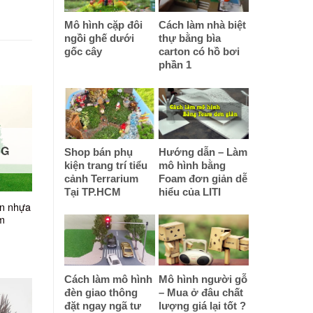
Mô hình cặp đôi
Cách làm nhà biệt
ngồi ghế dưới
thự bằng bìa
gốc cây
carton có hồ bơi
phần 1
NG
Shop bán phụ
Hướng dẫn – Làm
kiện trang trí tiểu
mô hình bằng
cảnh Terrarium
Foam đơn giản dễ
Tại TP.HCM
hiểu của LITI
n nhựa
cm
Cách làm mô hình
Mô hình người gỗ
đèn giao thông
– Mua ở đâu chất
đặt ngay ngã tư
lượng giá lại tốt ?