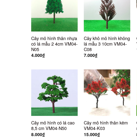
Cây mô hình thân nhựa
Cây khô mô hình không
có lá mẫu 2 4cm VM04-
lá mẫu 3 10cm VM04-
N05
C08
4.000
₫
7.000
₫
Cây mô hình có lá cao
Cây mô hình thân kẽm
8,5 cm VM04-N50
VM04-K03
8.000
₫
15.000
₫