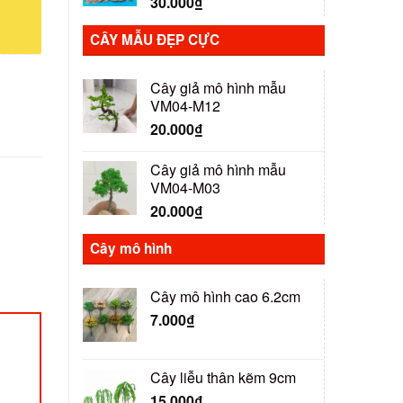
30.000
₫
CÂY MẪU ĐẸP CỰC
Cây giả mô hình mẫu
VM04-M12
20.000
₫
Cây giả mô hình mẫu
VM04-M03
20.000
₫
Cây mô hình
Cây mô hình cao 6.2cm
7.000
₫
Cây liễu thân kẽm 9cm
15.000
₫