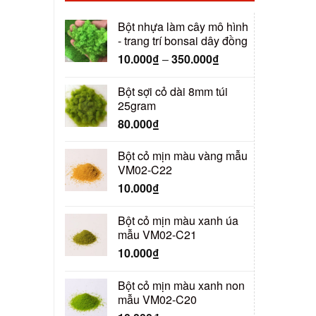
Bột nhựa làm cây mô hình
- trang trí bonsai dây đồng
10.000
₫
–
350.000
₫
Bột sợi cỏ dài 8mm túi
25gram
80.000
₫
Bột cỏ mịn màu vàng mẫu
VM02-C22
10.000
₫
Bột cỏ mịn màu xanh úa
mẫu VM02-C21
10.000
₫
Bột cỏ mịn màu xanh non
mẫu VM02-C20