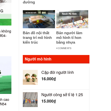
đường
NG
h không
Bán đồ nội thất
Bán người làm
VM04-
trang trí mô hình
mô hình tí hon
kiến trúc
bằng nhựa
4 COMMENTS
Người mô hình
Cặp đôi người lính
16.000
₫
Người công sở tỉ lệ 1:25
nh cao
15.000
₫
-N54