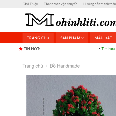
Skip
Giới Thiệu
Thanh toán vận chuyển
Hướng dẫn thanh toán
to
content
TRANG CHỦ
SẢN PHẨM
MẪU ĐẶT L
TIN HOT:
Tìm hiểu mô hình kiến trú
Trang chủ
Đồ Handmade
/