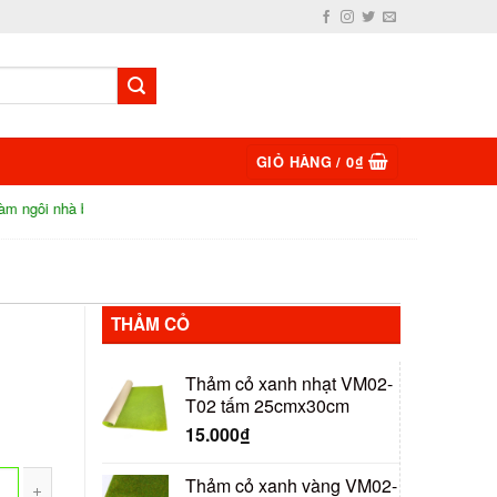
GIỎ HÀNG /
0
₫
 tăm siêu độc đáo
Sa bàn quân sự là gì? Tại sao phải dùng sa bàn 
THẢM CỎ
Thảm cỏ xanh nhạt VM02-
T02 tấm 25cmx30cm
15.000
₫
Thảm cỏ xanh vàng VM02-