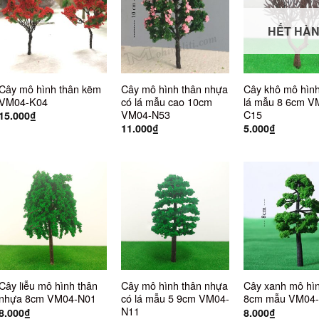
HẾT HÀ
Cây mô hình thân kẽm
Cây mô hình thân nhựa
Cây khô mô hìn
VM04-K04
có lá mẫu cao 10cm
lá mẫu 8 6cm 
VM04-N53
C15
15.000
₫
11.000
₫
5.000
₫
Cây liễu mô hình thân
Cây mô hình thân nhựa
Cây xanh mô hì
nhựa 8cm VM04-N01
có lá mẫu 5 9cm VM04-
8cm mẫu VM04
N11
8.000
₫
8.000
₫