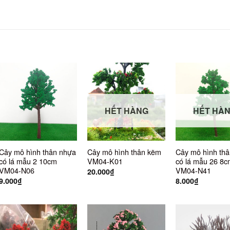
HẾT HÀNG
HẾT HÀ
Cây mô hình thân nhựa
Cây mô hình thân kẽm
Cây mô hình thâ
có lá mẫu 2 10cm
VM04-K01
có lá mẫu 26 8
VM04-N06
VM04-N41
20.000
₫
9.000
₫
8.000
₫