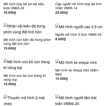
Mô hình búp bê em bé siêu
Cặp người mô hình búp bê tình
kute VM06-24
nhân VM06-14
10.000
₫
25.000
₫
Người mô hình 3.5cm VM06-04
8.000
₫
Mô hình con kiến đá trong phim
vùng đất linh hồn
15.000
₫
Mô hình xe Vespa mini VM01-
M04
Mô hình con bò con trang trí
10.000
₫
nông trại
10.000
₫