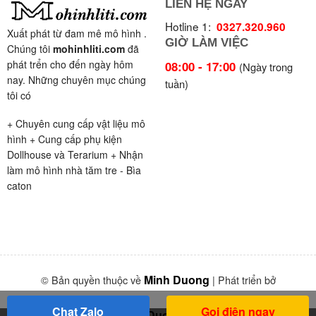
LIÊN HỆ NGAY
Hotline 1:
0327.320.960
Xuất phát từ đam mê mô hình .
GIỜ LÀM VIỆC
Chúng tôi
mohinhliti.com
đã
phát trển cho đến ngày hôm
08:00 - 17:00
(Ngày trong
nay. Những chuyên mục chúng
tuần)
tôi có
+ Chuyên cung cấp vật liệu mô
hình + Cung cấp phụ kiện
Dollhouse và Terarium + Nhận
làm mô hình nhà tăm tre - Bìa
caton
Minh Duong
© Bản quyền thuộc về
| Phát triển bở
Chat Zalo
Gọi điện ngay
MinhDuong95