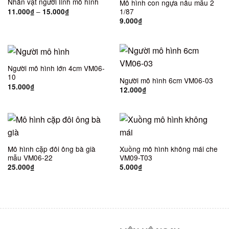
Nhân vật người lính mô hình
Mô hình con ngựa nâu mẫu 2
–
1/87
11.000
₫
15.000
₫
9.000
₫
Người mô hình lớn 4cm VM06-
10
Người mô hình 6cm VM06-03
15.000
₫
12.000
₫
Mô hình cặp đôi ông bà già
Xuồng mô hình không mái che
mẫu VM06-22
VM09-T03
25.000
₫
5.000
₫