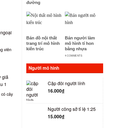
đường
Bán đồ nội thất
Bán người làm
trang trí mô hình
mô hình tí hon
ng viên
kiến trúc
bằng nhựa
4 COMMENTS
Người mô hình
Cặp đôi người lính
16.000
₫
 có cây
Người công sở tỉ lệ 1:25
15.000
₫