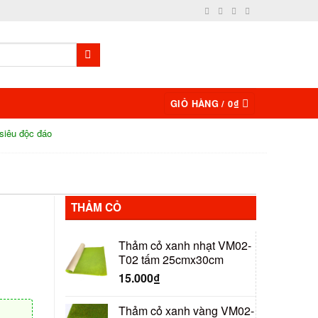
GIỎ HÀNG /
0
₫
Sa bàn quân sự là gì? Tại sao phải dùng sa bàn quân sự?
H
THẢM CỎ
̉
Thảm cỏ xanh nhạt VM02-
T02 tấm 25cmx30cm
15.000
₫
Thảm cỏ xanh vàng VM02-