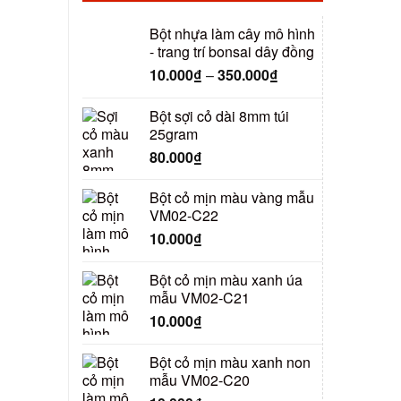
Bột nhựa làm cây mô hình
- trang trí bonsai dây đồng
10.000
₫
–
350.000
₫
Bột sợi cỏ dài 8mm túi
25gram
80.000
₫
Bột cỏ mịn màu vàng mẫu
VM02-C22
10.000
₫
Bột cỏ mịn màu xanh úa
mẫu VM02-C21
10.000
₫
Bột cỏ mịn màu xanh non
mẫu VM02-C20