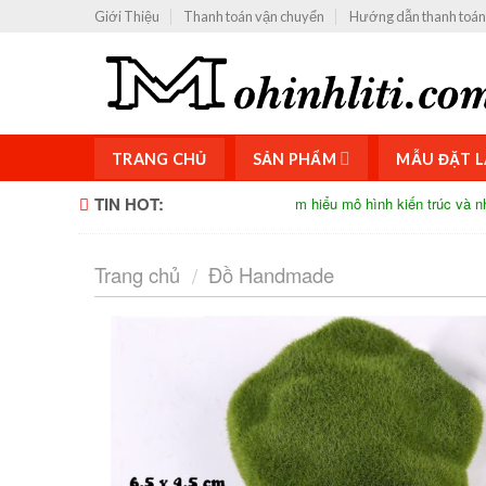
Skip
Giới Thiệu
Thanh toán vận chuyển
Hướng dẫn thanh toán
to
content
TRANG CHỦ
SẢN PHẨM
MẪU ĐẶT L
TIN HOT:
Tìm hiểu mô hình kiến trúc và những lợi ích 
Trang chủ
Đồ Handmade
/