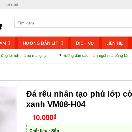
Liên hệ
ÀM
HƯỚNG DẪN LITI
DỊCH VỤ
LIÊN HỆ
mà nó mang lại
Hướng dẫn cách làm ngôi nhà bằng tăm siêu độc đáo
Đá rêu nhân tạo phủ lớp co
xanh VM08-H04
10.000
₫
Chất liệu : Sốp