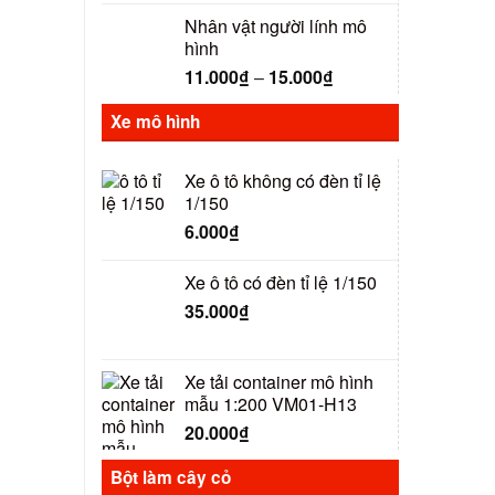
Nhân vật người lính mô
hình
11.000
₫
–
15.000
₫
Xe mô hình
Xe ô tô không có đèn tỉ lệ
1/150
6.000
₫
Xe ô tô có đèn tỉ lệ 1/150
35.000
₫
Xe tải container mô hình
mẫu 1:200 VM01-H13
20.000
₫
Bột làm cây cỏ