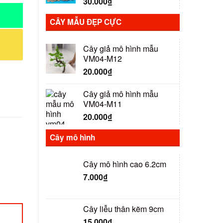
30.000
₫
CÂY MẪU ĐẸP CỰC
Cây giả mô hình mẫu
VM04-M12
20.000
₫
Cây giả mô hình mẫu
VM04-M11
20.000
₫
Cây mô hình
Cây mô hình cao 6.2cm
7.000
₫
Cây liễu thân kẽm 9cm
15.000
₫