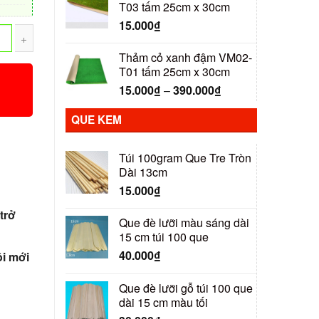
T03 tấm 25cm x 30cm
15.000
₫
Thảm cỏ xanh đậm VM02-
T01 tấm 25cm x 30cm
15.000
₫
–
390.000
₫
QUE KEM
Túi 100gram Que Tre Tròn
Dài 13cm
15.000
₫
trở
Que đè lưỡi màu sáng dài
15 cm túi 100 que
40.000
₫
i mới
Que đè lưỡi gỗ túi 100 que
dài 15 cm màu tối