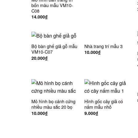
bốn màu mẫu VM10-
C08
14.000
₫
Nhà trang trí mẫu 3
Bộ bàn ghế giả gỗ mẫu
VM10-C07
10.000
₫
20.000
₫
Mô hình bọ cánh cứng
Hình gốc cây giả có
nhiều màu sắc 20 bọ
nấm mẫu nhỏ
10.000
₫
9.000
₫