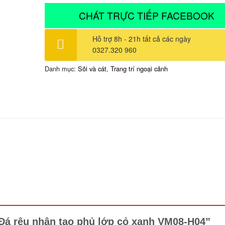
CHÁT TRỰC TIẾP FACEBOOK
Hỗ trợ 8h - 21h tất cả các ngày
0327.320 960
Danh mục:
Sỏi và cát
,
Trang trí ngoại cảnh
á rêu nhân tạo phủ lớp cỏ xanh VM08-H04”