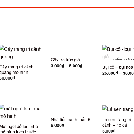
Cây tre trúc giả
HẾT HÀ
–
3.000
₫
5.000
₫
Cây trang trí cảnh
Bụi cỏ – bụi hoa 
quang mô hình
–
25.000
₫
30.00
30.000
₫
Nhà tiểu cảnh mẫu 5
Lá sen trang trí t
cảnh – hồ cá
6.000
₫
Mái ngói đỏ làm nhà
3.000
₫
mô hình kích thước