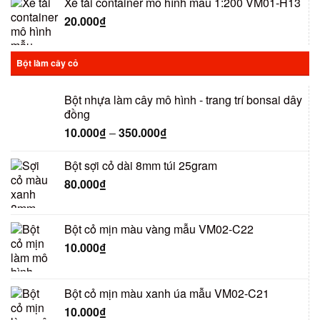
Xe tải container mô hình mẫu 1:200 VM01-H13
20.000
₫
Bột làm cây cỏ
Bột nhựa làm cây mô hình - trang trí bonsai dây
đồng
10.000
₫
–
350.000
₫
Bột sợi cỏ dài 8mm túi 25gram
80.000
₫
Bột cỏ mịn màu vàng mẫu VM02-C22
10.000
₫
Bột cỏ mịn màu xanh úa mẫu VM02-C21
10.000
₫