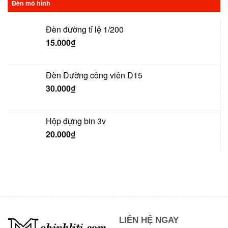
Đèn mô hình
Đèn đường tỉ lệ 1/200
15.000
₫
Đèn Đường công viên D15
30.000
₫
Hộp đựng bin 3v
20.000
₫
LIÊN HỆ NGAY