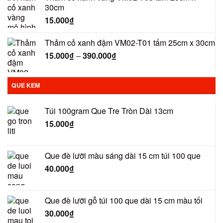
30cm
15.000
₫
Thảm cỏ xanh đậm VM02-T01 tấm 25cm x 30cm
15.000
₫
–
390.000
₫
QUE KEM
Túi 100gram Que Tre Tròn Dài 13cm
15.000
₫
Que đè lưỡi màu sáng dài 15 cm túi 100 que
40.000
₫
Que đè lưỡi gỗ túi 100 que dài 15 cm màu tối
30.000
₫