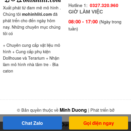
Hotline 1:
0327.320.960
Xuất phát từ đam mê mô hình .
GIỜ LÀM VIỆC
Chúng tôi
mohinhliti.com
đã
phát trển cho đến ngày hôm
08:00 - 17:00
(Ngày trong
nay. Những chuyên mục chúng
tuần)
tôi có
+ Chuyên cung cấp vật liệu mô
hình + Cung cấp phụ kiện
Dollhouse và Terarium + Nhận
làm mô hình nhà tăm tre - Bìa
caton
Minh Duong
© Bản quyền thuộc về
| Phát triển bở
Chat Zalo
Gọi điện ngay
MinhDuong95